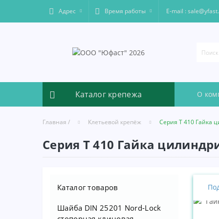
Адрес
Время работы
Е-mail : sale@yfast
Каталог крепежа
О ком
Главная /
Клетьевой крепёж
Серия Т 410 Гайка 
Серия Т 410 Гайка цилиндр
Каталог товаров
Под
Шайба DIN 25201 Nord-Lock
стопорная клиновая