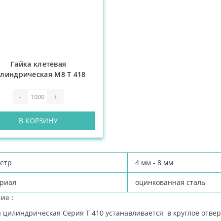
Гайка клетевая
линдрическая М8 Т 418
-
+
В КОРЗИНУ
етр
4 мм - 8 мм
риал
оцинкованная ста
ль
ие :
а цилиндрическая Серия Т 410 устанавливается в круглое отвер