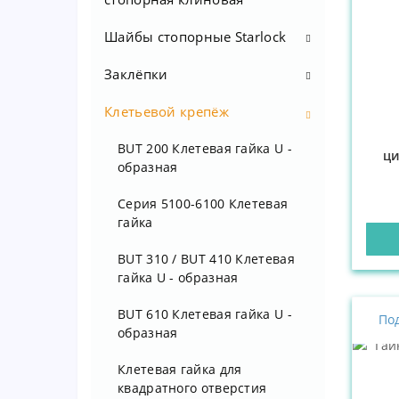
Шайбы стопорные Starlock
Заклёпки
Шайба стопорная Starlock
стандартный тип
Клетьевой крепёж
Заклёпки резьбовые
Шайба стопорная Starlock с
Резьбовая заклёпка
колпачком
Заклёпки вытяжные
BUT 200 Клетевая гайка U -
ци
цилиндрическая с насечкой
образная
Заклёпка вытяжная стандартный
Таблицы размеров шайбы
Резьбовая заклёпка
борт St / St
Starlock
Серия 5100-6100 Клетевая
полушестигранная
гайка
Заклёпка вытяжная стандартный
Резьбовая заклёпка
борт Al / St
BUT 310 / BUT 410 Клетевая
шестигранная
гайка U - образная
Заклёпка вытяжная стандартный
борт А2 / А2
BUT 610 Клетевая гайка U -
Под
образная
Заклёпка вытяжная стандартный
борт Al / Al
Клетевая гайка для
квадратного отверстия