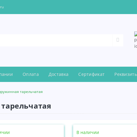
.ru
пании
Оплата
Доставка
Сертификат
Реквизит
пружинная тарельчатая
 тарельчатая
ичии
В наличии