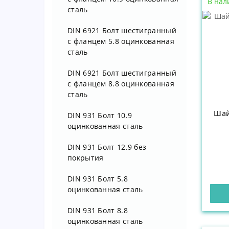
В нал
Клетевая гайка для
мебельная
сталь
квадратного отверстия
DIN 6921 Болт шестигранный
Серия Т 410 Гайка
с фланцем 5.8 оцинкованная
цилиндрическая для лицевой
сталь
установки
DIN 6921 Болт шестигранный
Серия 7100 /Серия 9100
с фланцем 8.8 оцинкованная
Клетевая гайка J - образная
сталь
Шай
Серия 2100 / Серия 4100
DIN 931 Болт 10.9
Клетевая гайка для лицевой
оцинкованная сталь
установки
DIN 931 Болт 12.9 без
Клетевая гайка для
покрытия
электрических контактов
DIN 931 Болт 5.8
Серия 10100 / Серия 76300
оцинкованная сталь
Клетевая гайка
DIN 931 Болт 8.8
Серия 8100 Клетевой болт
оцинкованная сталь