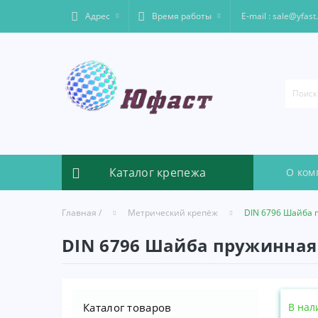
Адрес
Время работы
Е-mail : sale@yfast
Каталог крепежа
О ком
Главная /
Метрический крепёж
DIN 6796 Шайба 
DIN 6796 Шайба пружинная
Каталог товаров
В нал