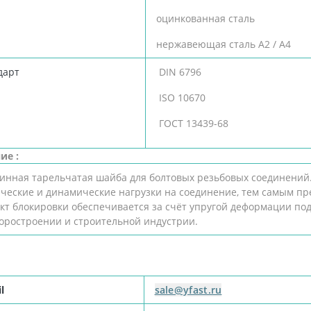
оцинкованная сталь
нержавеющая сталь А2 / А4
дарт
DIN 6796
ISO 10670
ГОСТ 13439-68
ие :
инная тарельчатая шайба для болтовых резьбовых соединений
ические и динамические нагрузки на соединение, тем самым п
кт блокировки обеспечивается за счёт упругой деформации под
оростроении и строительной индустрии.
l
sale@yfast.ru