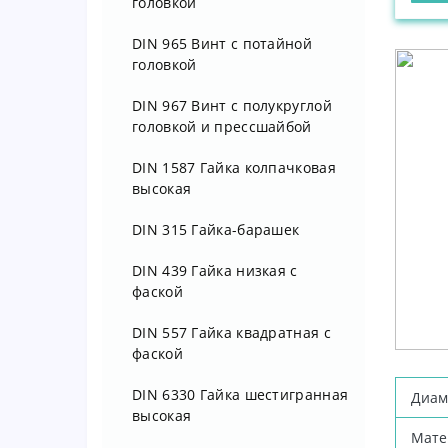
головкой
DIN 912 Винт М 12 8.8 цинк
DIN 965 Винт с потайной
головкой
DIN 912 Винт М 14 8.8 цинк
DIN 967 Винт с полукруглой
DIN 912 Винт М 16 8.8 цинк
головкой и прессшайбой
DIN 912 Винт М 18 8.8 цинк
DIN 1587 Гайка колпачковая
DIN 912 Винт М 20 8.8 цинк
высокая
DIN 912 Винт М 22 8.8 цинк
DIN 315 Гайка-барашек
DIN 912 Винт М 24 8.8 цинк
DIN 439 Гайка низкая с
фаской
DIN 912 Винт М 27 8.8 цинк
DIN 557 Гайка квадратная с
DIN 912 Винт М 30 8.8 цинк
фаской
DIN 912 Винт М 36 8.8 цинк
DIN 6330 Гайка шестигранная
Диам
высокая
Мате