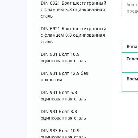
DIN 6921 Болт шестигранный
болто
Серия Т 410 Гайка
с фланцем 5.8 оцинкованная
предо
цилиндрическая для лицевой
сталь
установки
DIN 6921 Болт шестигранный
Серия 7100 /Серия 9100
с фланцем 8.8 оцинкованная
Клетевая гайка J - образная
сталь
E-ma
Серия 2100 / Серия 4100
DIN 931 Болт 10.9
Т
еле
Клетевая гайка для лицевой
оцинкованная сталь
установки
DIN 931 Болт 12.9 без
В
рем
Клетевая гайка для
покрытия
электрических контактов
DIN 931 Болт 5.8
Серия 10100 / Серия 76300
оцинкованная сталь
Клетевая гайка
DIN 931 Болт 8.8
Серия 8100 Клетевой болт
оцинкованная сталь
для лицевой установки
DIN 933 Болт 10.9
Таблицы размеров клетевых
оцинкованная сталь