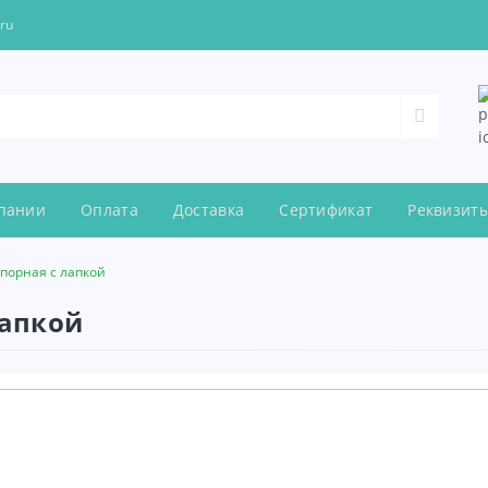
.ru
пании
Оплата
Доставка
Сертификат
Реквизит
порная с лапкой
лапкой