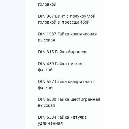
головкой
DIN 912 Винт М 14 8.8 цинк
DIN 967 Винт с полукруглой
DIN 912 Винт М 16 8.8 цинк
головкой и прессшайбой
DIN 912 Винт М 18 8.8 цинк
DIN 1587 Гайка колпачковая
DIN 912 Винт М 20 8.8 цинк
высокая
DIN 912 Винт М 22 8.8 цинк
DIN 315 Гайка-барашек
DIN 912 Винт М 24 8.8 цинк
DIN 439 Гайка низкая с
фаской
DIN 912 Винт М 27 8.8 цинк
DIN 557 Гайка квадратная с
DIN 912 Винт М 30 8.8 цинк
фаской
DIN 912 Винт М 36 8.8 цинк
DIN 6330 Гайка шестигранная
высокая
DIN 6334 Гайка - втулка
удлиненная