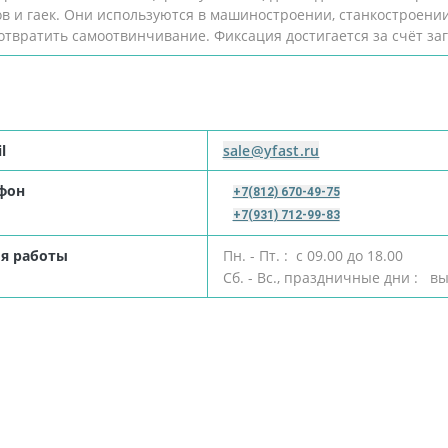
в и гаек. Они используются в машиностроении, станкостроении
твратить самоотвинчивание. Фиксация достигается за счёт заг
il
sale@yfast.ru
фон
+7(812) 670-49-75
+7(931) 712-99-83
я работы
Пн. - Пт. : с 09.00 до 18.00
Сб. - Вс., праздничные дни : в