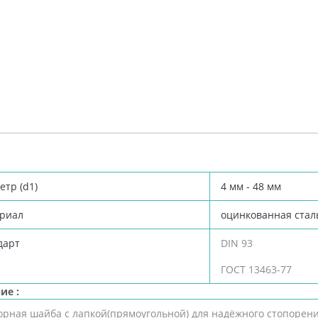
тр (d1)
4 мм - 48 мм
риал
оцинкованная стал
дарт
DIN 93
ГОСТ 13463-77
ие :
орная шайба с лапкой(прямоугольной) для надёжного стопоре