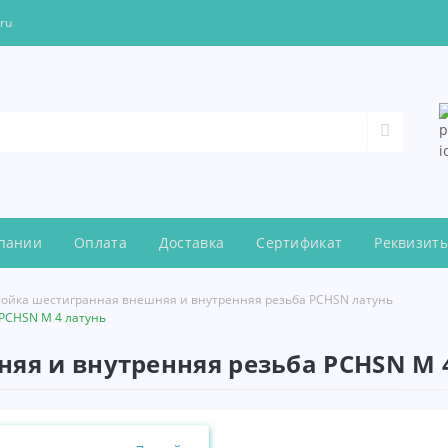
.ru
пании
Оплата
Доставка
Сертификат
Реквизит
тойка шестигранная внешняя и внутренняя резьба PCHSN латунь
PCHSN М 4 латунь
яя и внутренняя резьба PCHSN М 