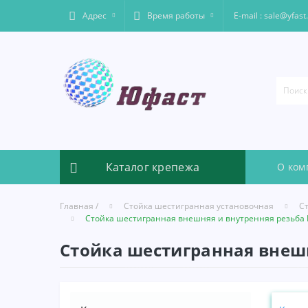
Адрес
Время работы
Е-mail : sale@yfast
Каталог крепежа
О ком
Главная /
Стойка шестигранная установочная
С
Стойка шестигранная внешняя и внутренняя резьба 
Стойка шестигранная внешн