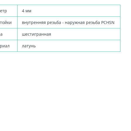
етр
4 мм
стойки
внутренняя резьба - наружная резьба
PCHSN
а
шестигранная
риал
латунь